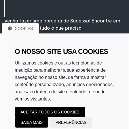
Venha fazer uma parceria de Sucesso! Encontre em
nossa empresa tudo o que precisa.
COOKIES
Rua São Paulo, nº 359
O NOSSO SITE USA COOKIES
Centro - Poços de Caldas/MG
CEP. 37701-012
Utilizamos cookies e outras tecnologias de
(35) 3722-2177
medição para melhorar a sua experiência de
(35) 99670-3179
navegação no nosso site, de forma a mostrar
contato@ecaassessoria.com.br
conteúdo personalizado, anúncios direcionados,
analisar o tráfego do site e entender de onde
vêm os visitantes.
ACEITAR TODOS OS COOKIES
SAIBA MAIS
PREFERÊNCIAS
Copyright
2023
ECA Assessoria Contábil
|